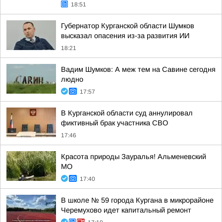
18:51
Губернатор Курганской области Шумков
высказал опасения из-за развития ИИ
18:21
Вадим Шумков: А меж тем на Савине сегодня
людно
17:57
В Курганской области суд аннулировал
фиктивный брак участника СВО
17:46
Красота природы Зауралья! Альменевский
МО
17:40
В школе № 59 города Кургана в микрорайоне
Черемухово идет капитальный ремонт