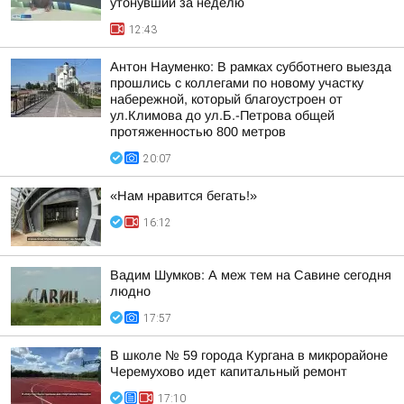
утонувший за неделю
12:43
Антон Науменко: В рамках субботнего выезда
прошлись с коллегами по новому участку
набережной, который благоустроен от
ул.Климова до ул.Б.-Петрова общей
протяженностью 800 метров
20:07
«Нам нравится бегать!»
16:12
Вадим Шумков: А меж тем на Савине сегодня
людно
17:57
В школе № 59 города Кургана в микрорайоне
Черемухово идет капитальный ремонт
17:10