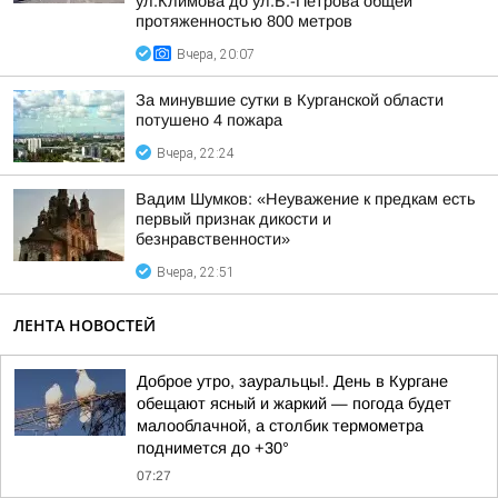
ул.Климова до ул.Б.-Петрова общей
протяженностью 800 метров
Вчера, 20:07
За минувшие сутки в Курганской области
потушено 4 пожара
Вчера, 22:24
Вадим Шумков: «Неуважение к предкам есть
первый признак дикости и
безнравственности»
Вчера, 22:51
ЛЕНТА НОВОСТЕЙ
Доброе утро, зауральцы!. День в Кургане
обещают ясный и жаркий — погода будет
малооблачной, а столбик термометра
поднимется до +30°
07:27