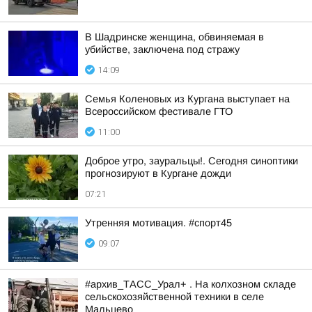
В Шадринске женщина, обвиняемая в
убийстве, заключена под стражу
14:09
Семья Коленовых из Кургана выступает на
Всероссийском фестивале ГТО
11:00
Доброе утро, зауральцы!. Сегодня синоптики
прогнозируют в Кургане дожди
07:21
Утренняя мотивация. #спорт45
09:07
#архив_ТАСС_Урал+ . На колхозном складе
сельскохозяйственной техники в селе
Мальцево