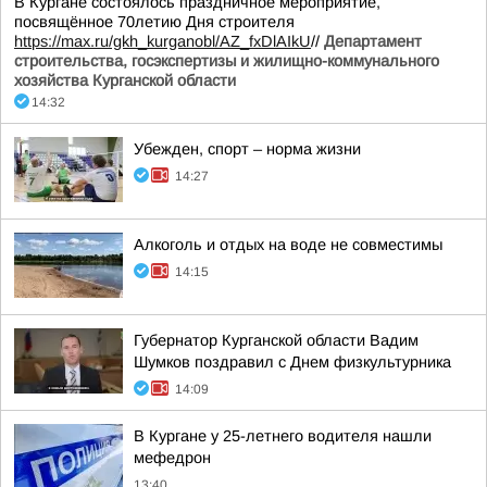
В Кургане состоялось праздничное мероприятие,
посвящённое 70летию Дня строителя
https://max.ru/gkh_kurganobl/AZ_fxDlAIkU
//
Департамент
строительства, госэкспертизы и жилищно-коммунального
хозяйства Курганской области
14:32
Убежден, спорт – норма жизни
14:27
Алкоголь и отдых на воде не совместимы
14:15
Губернатор Курганской области Вадим
Шумков поздравил с Днем физкультурника
14:09
В Кургане у 25-летнего водителя нашли
мефедрон
13:40