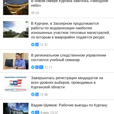
В новом сквере Кургана зажглось «звездное
небо»
09:33
В Кургане, в Заозерном продолжаются
работы по модернизации наиболее
изношенных участков тепловых магистралей,
по которым в макрорайон подается ресурс
12:31
В региональном следственном управлении
состоялся учебный семинар
12:11
Завершилась регистрация кандидатов на
всех уровнях выборов, проводимых в
Курганской области
12:48
Вадим Шумков: Рабочие выезды по Кургану
Вчера, 20:37