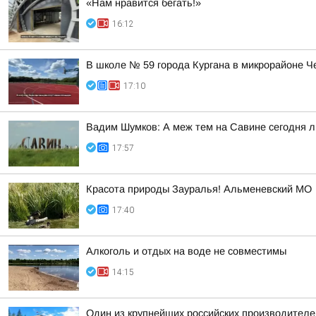
«Нам нравится бегать!»
16:12
В школе № 59 города Кургана в микрорайоне Ч
17:10
Вадим Шумков: А меж тем на Савине сегодня 
17:57
Красота природы Зауралья! Альменевский МО
17:40
Алкоголь и отдых на воде не совместимы
14:15
Один из крупнейших российских производителе