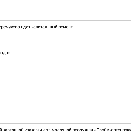
еремухово идет капитальный ремонт
людно
й картонной упаковки для молочной продукции «Праймкартонпак»