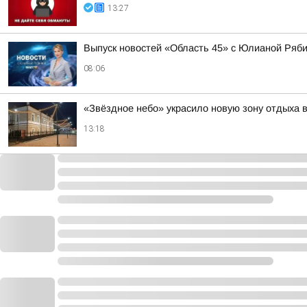
13:27
Выпуск новостей «Область 45» с Юлианой Ряби
08:06
«Звёздное небо» украсило новую зону отдыха в
13:18