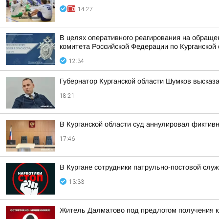
14:27
В целях оперативного реагирования на обраще
комитета Российской Федерации по Курганской 
12:34
Губернатор Курганской области Шумков высказа
18:21
В Курганской области суд аннулировал фиктив
17:46
В Кургане сотрудники патрульно-постовой слу
13:33
Житель Далматово под предлогом получения к