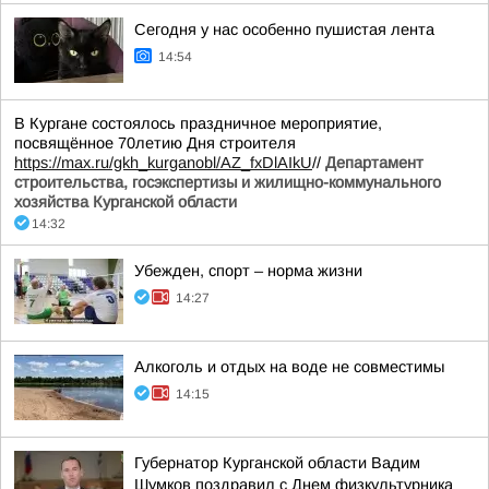
Сегодня у нас особенно пушистая лента
14:54
В Кургане состоялось праздничное мероприятие,
посвящённое 70летию Дня строителя
https://max.ru/gkh_kurganobl/AZ_fxDlAIkU
//
Департамент
строительства, госэкспертизы и жилищно-коммунального
хозяйства Курганской области
14:32
Убежден, спорт – норма жизни
14:27
Алкоголь и отдых на воде не совместимы
14:15
Губернатор Курганской области Вадим
Шумков поздравил с Днем физкультурника