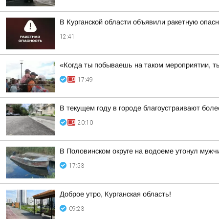
В Курганской области объявили ракетную опас
12:41
«Когда ты побываешь на таком мероприятии, ты
17:49
В текущем году в городе благоустраивают боле
20:10
В Половинском округе на водоеме утонул мужч
17:53
Доброе утро, Курганская область!
09:23