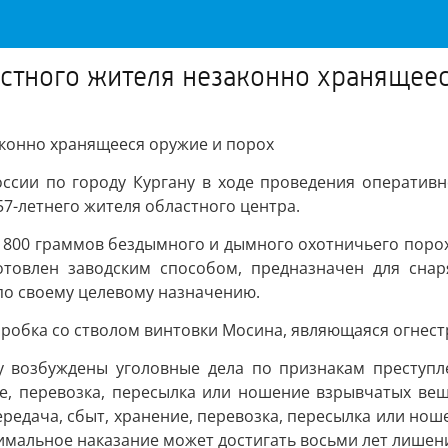
естного жителя незаконно хранящее
аконно хранящееся оружие и порох
ссии по городу Кургану в ходе проведения оператив
7-летнего жителя областного центра.
 800 граммов бездымного и дымного охотничьего пороха
отовлен заводским способом, предназначен для снар
по своему целевому назначению.
оробка со стволом винтовки Мосина, являющаяся огнес
у возбуждены уголовные дела по признакам преступле
е, перевозка, пересылка или ношение взрывчатых вещ
редача, сбыт, хранение, перевозка, пересылка или нош
симальное наказание может достигать восьми лет лишен