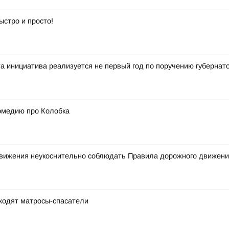
ыстро и просто!
 инициатива реализуется не первый год по поручению губернат
омедию про Колобка
 движения неукоснительно соблюдать Правила дорожного движен
ходят матросы-спасатели