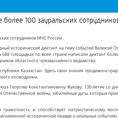
е более 100 зауральских сотрудник
ьских сотрудников МЧС России
ный исторический диктант на тему событий Великой Оте
а 688 площадках по всей стране написали диктант боле
удников областного чрезвычайного ведомства.
спублики Казахстан. Здесь свои знания продемонстри
ного космодрома.
юза Георгию Константиновичу Жукову, 130-летие со дня
й Отечественной войны, юбилейные даты которых прихо
ю грамотность и способствует патриотическому во
еискаженной исторической правде о реальных событиях