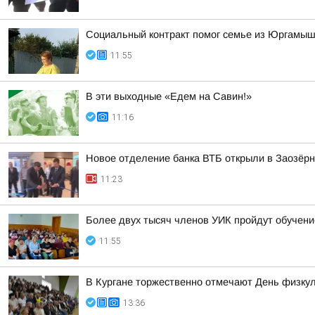
Социальный контракт помог семье из Юргамышс
11:55
В эти выходные «Едем на Савин!»
11:16
Новое отделение банка ВТБ открыли в Заозёр
11:23
Более двух тысяч членов УИК пройдут обучен
11:55
В Кургане торжественно отмечают День физку
13:36