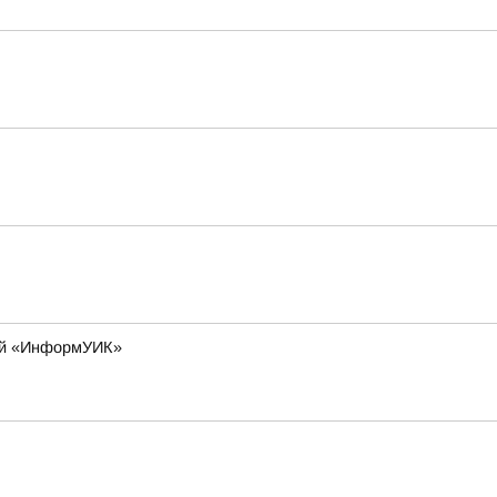
лей «ИнформУИК»