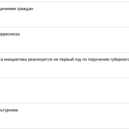
щениями граждан
оррелиоза
а инициатива реализуется не первый год по поручению губернат
льтурника