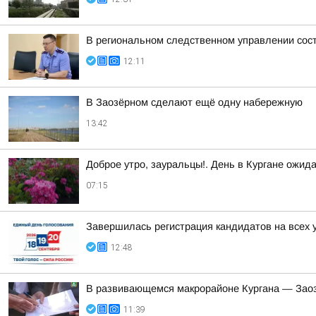
В региональном следственном управлении сос
12:11
В Заозёрном сделают ещё одну набережную
13:42
Доброе утро, зауральцы!. День в Кургане ожид
07:15
Завершилась регистрация кандидатов на всех 
12:48
В развивающемся макрорайоне Кургана — Заоз
11:39