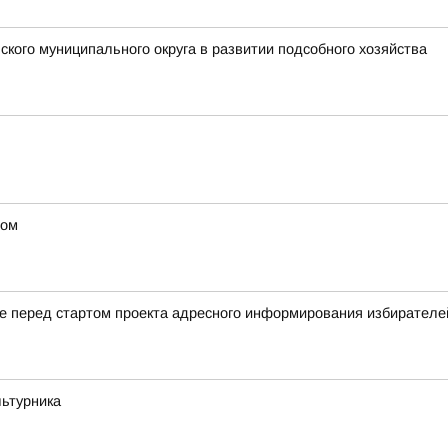
кого муниципального округа в развитии подсобного хозяйства
ном
ие перед стартом проекта адресного информирования избирате
льтурника