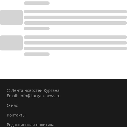
© Лента новостей Кургана
Email:
info@kurgan-news.ru
О нас
Контакты
Редакционная политика