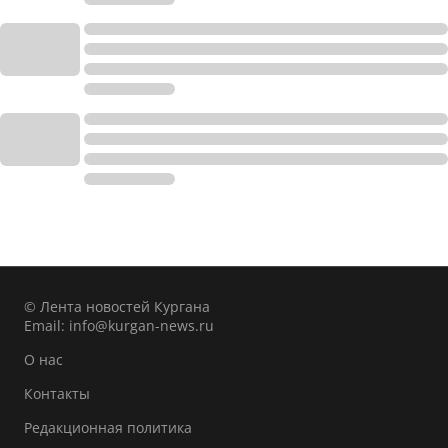
© Лента новостей Кургана
Email:
info@kurgan-news.ru
О нас
Контакты
Редакционная политика