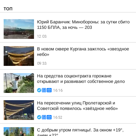
ТОП
Юрий Баранчик: Минобороны: за сутки сбито
1150 БПЛА, за ночь — 203
12:03
В новом сквере Кургана зажглось «звездное
небо»
09:33
На средства соцконтракта горожане
открывают и развивают собственное дело
16:16
На пересечении улиц Пролетарской и
Советской появилось «звёздное небо»
16:52
С добрым утром пятницы!. За окном +19°,
днем +22°