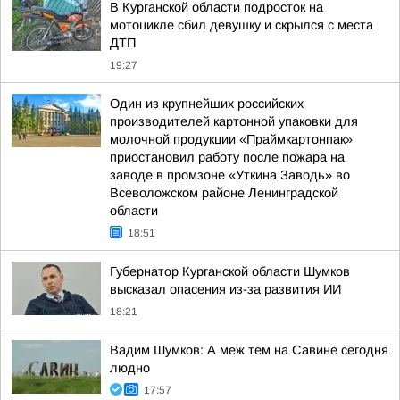
В Курганской области подросток на
мотоцикле сбил девушку и скрылся с места
ДТП
19:27
Один из крупнейших российских
производителей картонной упаковки для
молочной продукции «Праймкартонпак»
приостановил работу после пожара на
заводе в промзоне «Уткина Заводь» во
Всеволожском районе Ленинградской
области
18:51
Губернатор Курганской области Шумков
высказал опасения из-за развития ИИ
18:21
Вадим Шумков: А меж тем на Савине сегодня
людно
17:57