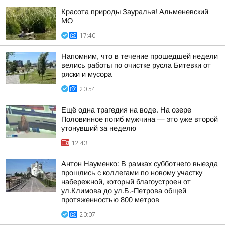
Красота природы Зауралья! Альменевский
МО
17:40
Напомним, что в течение прошедшей недели
велись работы по очистке русла Битевки от
ряски и мусора
20:54
Ещё одна трагедия на воде. На озере
Половинное погиб мужчина — это уже второй
утонувший за неделю
12:43
Антон Науменко: В рамках субботнего выезда
прошлись с коллегами по новому участку
набережной, который благоустроен от
ул.Климова до ул.Б.-Петрова общей
протяженностью 800 метров
20:07