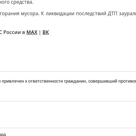
ого средства.
горания мусора. К ликвидации последствий ДТП заурал
С России в
MAX
|
ВК
и привлечен к ответственности гражданин, совершивший против
орд