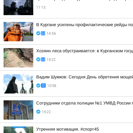
11:13
В Кургане усилены профилактические рейды по
14:56
Хозяин леса обустраивается: в Курганском гос
16:22
Вадим Шумков: Сегодня День обретения мощей
10:58
Сотрудники отдела полиции №1 УМВД России по
16:22
Утренняя мотивация. #спорт45