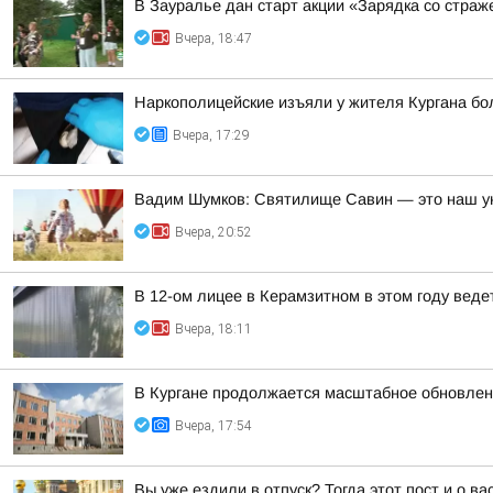
В Зауралье дан старт акции «Зарядка со страж
Вчера, 18:47
Наркополицейские изъяли у жителя Кургана б
Вчера, 17:29
Вадим Шумков: Святилище Савин — это наш ун
Вчера, 20:52
В 12-ом лицее в Керамзитном в этом году вед
Вчера, 18:11
В Кургане продолжается масштабное обновлен
Вчера, 17:54
Вы уже ездили в отпуск? Тогда этот пост и о в