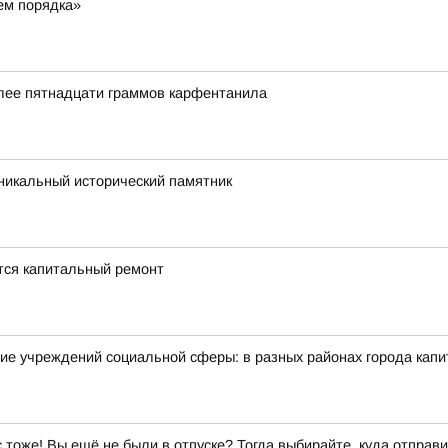
ем порядка»
олее пятнадцати граммов карфентанила
икальный исторический памятник
ется капитальный ремонт
ие учреждений социальной сферы: в разных районах города кап
ас тоже! Вы ещё не были в отпуске? Тогда выбирайте, куда отправи