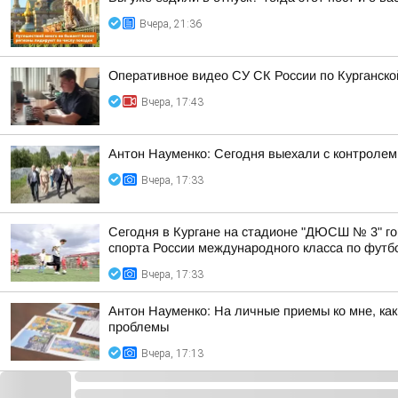
Вчера, 21:36
Оперативное видео СУ СК России по Курганско
Вчера, 17:43
Антон Науменко: Сегодня выехали с контролем 
Вчера, 17:33
Сегодня в Кургане на стадионе "ДЮСШ № 3" го
спорта России международного класса по футбол
Вчера, 17:33
Антон Науменко: На личные приемы ко мне, ка
проблемы
Вчера, 17:13