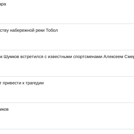
ара
йству набережной реки Тобол
им Шумков встретился с известными спортсменами Алексеем См
 привести к трагедии
иков