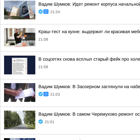
Вадим Шумков: Идет ремонт корпуса начальной
21:24
Краш-тест на кухне: выдержит ли красивая ме
21:08
В соцсетях снова всплыл старый фейк про холе
21:08
Вадим Шумков: В Заозерном заглянули на наб
21:03
Вадим Шумков: В самом Черемухово ремонт ос
21:01