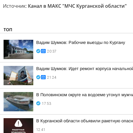
Источник:
Канал в МАКС "МЧС Курганской области"
ТОП
Вадим Шумков: Рабочие выезды по Кургану
20:37
Вадим Шумков: Идет ремонт корпуса начальной
21:24
В Половинском округе на водоеме утонул мужч
17:53
В Курганской области объявили ракетную опас
12:41