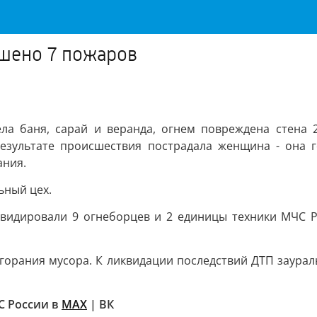
ушено 7 пожаров
ела баня, сарай и веранда, огнем повреждена стена 
результате происшествия пострадала женщина - она г
ания.
ьный цех.
иквидировали 9 огнеборцев и 2 единицы техники МЧС 
горания мусора. К ликвидации последствий ДТП заурал
С России в
MAX
| ВК