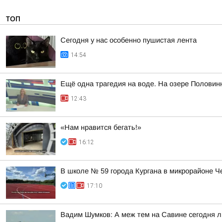
ТОП
Сегодня у нас особенно пушистая лента
14:54
Ещё одна трагедия на воде. На озере Половин
12:43
«Нам нравится бегать!»
16:12
В школе № 59 города Кургана в микрорайоне Ч
17:10
Вадим Шумков: А меж тем на Савине сегодня 