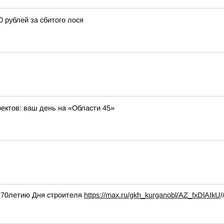
0 рублей за сбитого лося
оектов: ваш день на «Области 45»
е 70летию Дня строителя
https://max.ru/gkh_kurganobl/AZ_fxDlAIkU
/