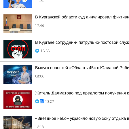
11:52
В Курганской области суд аннулировал фиктив
17:46
В Кургане сотрудники патрульно-постовой слу
13:33
Выпуск новостей «Область 45» с Юлианой Ряби
08:06
Житель Далматово под предлогом получения к
13:27
«Звёздное небо» украсило новую зону отдыха в
13:18