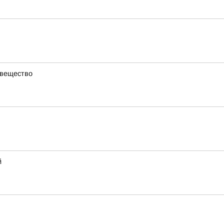
 вещество
й