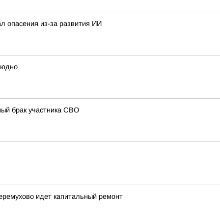
ал опасения из-за развития ИИ
людно
ный брак участника СВО
Черемухово идет капитальный ремонт