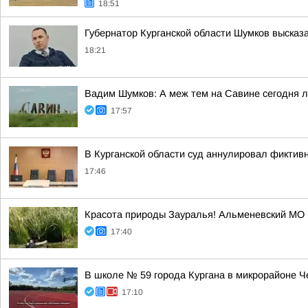
18:51
Губернатор Курганской области Шумков высказ
18:21
Вадим Шумков: А меж тем на Савине сегодня 
17:57
В Курганской области суд аннулировал фиктив
17:46
Красота природы Зауралья! Альменевский МО
17:40
В школе № 59 города Кургана в микрорайоне 
17:10