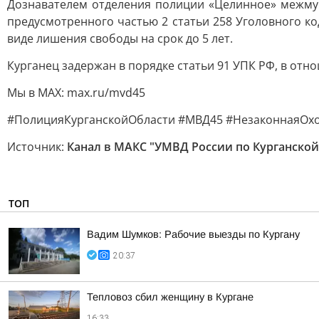
Дознавателем отделения полиции «Целинное» межму
предусмотренного частью 2 статьи 258 Уголовного к
виде лишения свободы на срок до 5 лет.
Курганец задержан в порядке статьи 91 УПК РФ, в от
Мы в MAX: max.ru/mvd45
#ПолицияКурганскойОбласти #МВД45 #НезаконнаяОх
Источник:
Канал в МАКС "УМВД России по Курганской
ТОП
Вадим Шумков: Рабочие выезды по Кургану
20:37
Тепловоз сбил женщину в Кургане
16:33