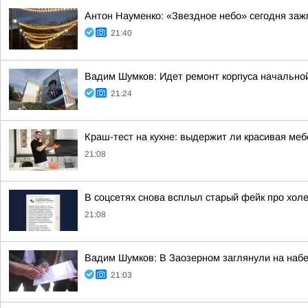
Антон Науменко: «Звездное небо» сегодня заж
21:40
Вадим Шумков: Идет ремонт корпуса начальной
21:24
Краш-тест на кухне: выдержит ли красивая ме
21:08
В соцсетях снова всплыл старый фейк про холе
21:08
Вадим Шумков: В Заозерном заглянули на наб
21:03