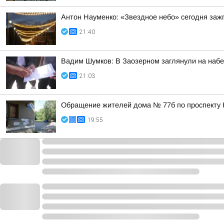
Антон Науменко: «Звездное небо» сегодня заж
21:40
Вадим Шумков: В Заозерном заглянули на наб
21:03
Обращение жителей дома № 77б по проспекту 
19:55