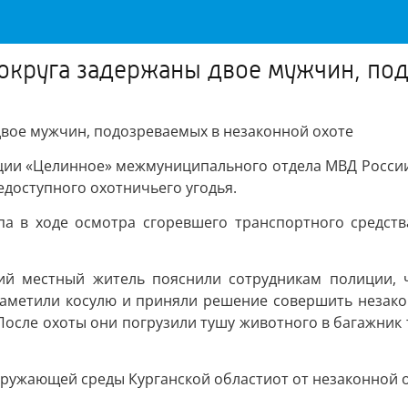
округа задержаны двое мужчин, под
вое мужчин, подозреваемых в незаконной охоте
лиции «Целинное» межмуниципального отдела МВД Росси
доступного охотничьего угодья.
па в ходе осмотра сгоревшего транспортного средст
ний местный житель пояснили сотрудникам полиции, ч
заметили косулю и приняли решение совершить незакон
После охоты они погрузили тушу животного в багажник т
ружающей среды Курганской областиот от незаконной ох