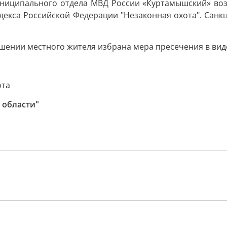
ниципального отдела МВД России «Куртамышский» возб
одекса Российской Федерации "Незаконная охота". Санк
ношении местного жителя избрана мера пресечения в ви
ота
 области"