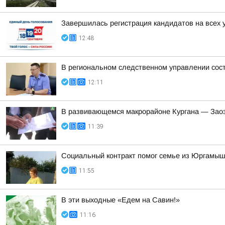
Завершилась регистрация кандидатов на всех 
12:48
В региональном следственном управлении сос
12:11
В развивающемся макрорайоне Кургана — Заоз
11:39
Социальный контракт помог семье из Юргамышс
11:55
В эти выходные «Едем на Савин!»
11:16