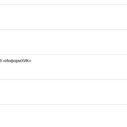
лей «ИнформУИК»