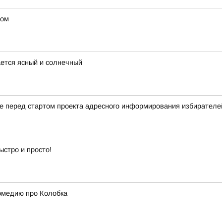
ном
ается ясный и солнечный
ие перед стартом проекта адресного информирования избирате
ыстро и просто!
омедию про Колобка