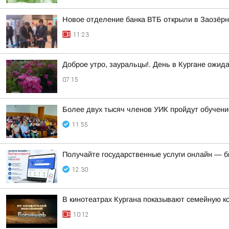
Новое отделение банка ВТБ открыли в Заозёр
11:23
Доброе утро, зауральцы!. День в Кургане ожид
07:15
Более двух тысяч членов УИК пройдут обучен
11:55
Получайте государственные услуги онлайн — б
12:30
В кинотеатрах Кургана показывают семейную к
10:12