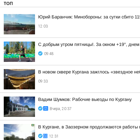
ТОП
Юрий Баранчик: Минобороны: за сутки сбито 1
12:03
С добрым утром пятницы!. За окном +19°, днем
09:48
В новом сквере Кургана зажглось «звездное не
09:33
Вадим Шумков: Рабочие выезды по Кургану
Вчера, 20:37
В Кургане, в Заозерном продолжаются работы 
12:31