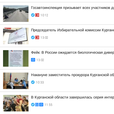
Госавтоинспекция призывает всех участников
10:12
Председатель Избирательной комиссии Курганс
13:02
Фейк: В России ожидается биологическая диве
13:02
Накануне заместитель прокурора Курганской о
10:33
В Курганской области завершилась серия инте
11:55