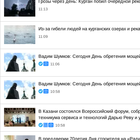
Грозы через день: Курган побил очередной рек
11:13
Из-за гибели людей на курганских озерах и рек
11:09
Вадим Шумков: Сегодня День обретения мощей
11:06
Вадим Шумков: Сегодня День обретения мощей
10:58
В Казани состоялся Всероссийский форум, соб
техникума сервиса и технологий Дарью Реву и 
10:58
В преддверии 70летия Дня строителя на «Рад