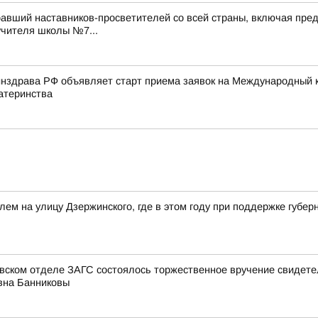
авший наставников-просветителей со всей страны, включая пред
учителя школы №7...
нздрава РФ объявляет старт приема заявок на Международный к
атеринства
лем на улицу Дзержинского, где в этом году при поддержке губ
овском отделе ЗАГС состоялось торжественное вручение свидет
вна Банниковы