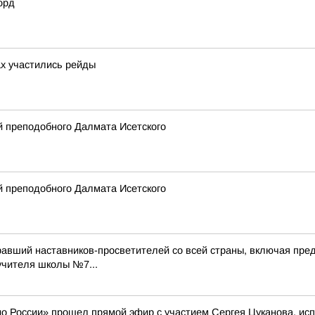
орд
ах участились рейды
 преподобного Далмата Исетского
 преподобного Далмата Исетского
равший наставников-просветителей со всей страны, включая пред
учителя школы №7...
ио России» прошел прямой эфир с участием Сергея Цуканова, и