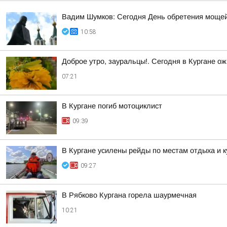
Вадим Шумков: Сегодня День обретения мощей
10:58
Доброе утро, зауральцы!. Сегодня в Кургане ож
07:21
В Кургане погиб мотоциклист
09:39
В Кургане усилены рейды по местам отдыха и 
09:27
В Рябково Кургана горела шаурмечная
10:21