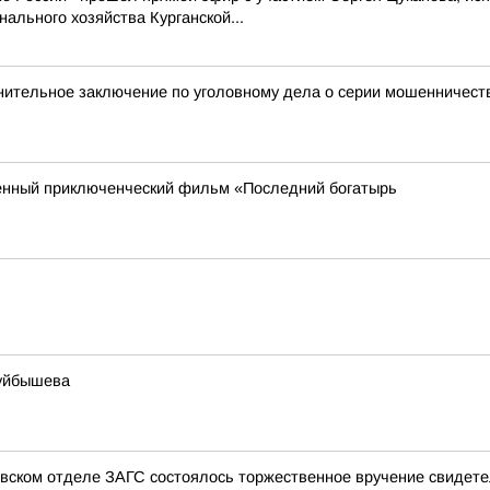
ального хозяйства Курганской...
инительное заключение по уголовному дела о серии мошенничес
енный приключенческий фильм «Последний богатырь
Куйбышева
овском отделе ЗАГС состоялось торжественное вручение свидет