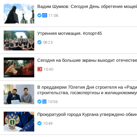
Вадим Шумков: Сегодня День обретения мощей
11:06
Утренняя мотивация. #спорт45
09:23
Сегодня на большие экраны выходит отечеств
10:40
В преддверии 70летия Дня строителя на «Рад
строительства, госэкспертизы и жилищнокоммун
10:56
Прокуратурой города Кургана утверждено обви
10:49