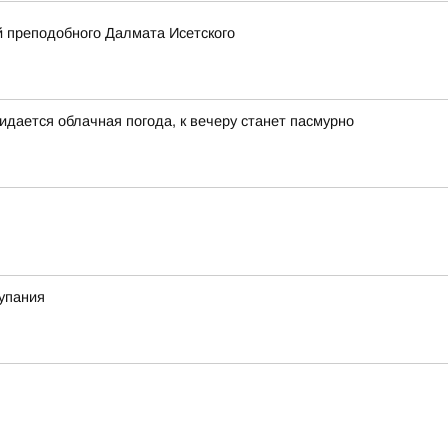
 преподобного Далмата Исетского
идается облачная погода, к вечеру станет пасмурно
купания