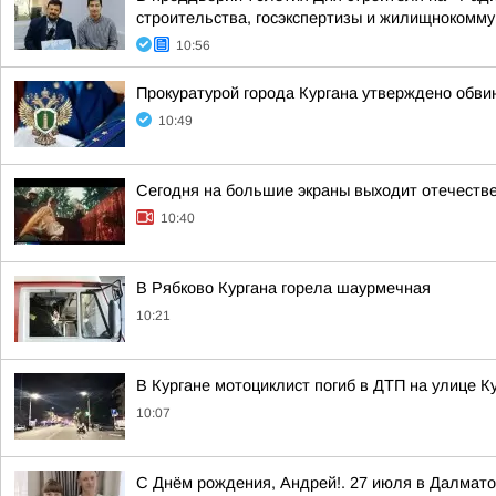
строительства, госэкспертизы и жилищнокоммун
10:56
Прокуратурой города Кургана утверждено обв
10:49
Сегодня на большие экраны выходит отечеств
10:40
В Рябково Кургана горела шаурмечная
10:21
В Кургане мотоциклист погиб в ДТП на улице 
10:07
С Днём рождения, Андрей!. 27 июля в Далмат