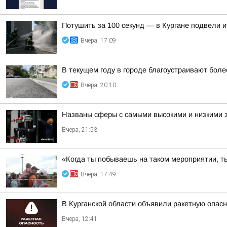
Потушить за 100 секунд — в Кургане подвели 
Вчера, 17:09
В текущем году в городе благоустраивают боле
Вчера, 20:10
Названы сферы с самыми высокими и низкими з
Вчера, 21:53
«Когда ты побываешь на таком мероприятии, ты
Вчера, 17:49
В Курганской области объявили ракетную опас
Вчера, 12:41