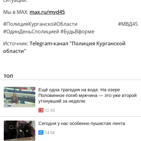
ситуации.
Мы в MAX:
max.ru/mvd45
#ПолицияКурганскойОбласти #МВД45
#ОдинДеньСполицией #БудьВформе
Источник:
Telegram-канал "Полиция Курганской
области"
ТОП
Ещё одна трагедия на воде. На озере
Половинное погиб мужчина — это уже второй
утонувший за неделю
12:43
Сегодня у нас особенно пушистая лента
14:54