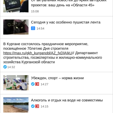
От актуальных новостей до ярких авторских
проектов: ваш день на «Области 45»
15:08
Сегодня у нас особенно пушистая лента
14:54
В Кургане состоялось праздничное мероприятие,
посвящённое 70летию Дня строителя
https://max.ru/gkh_kurganobl/AZ_fxDlAIkU
//
Департамент
строительства, госэкспертизы и жилищно-коммунального
хозяйства Курганской области
14:32
Убежден, спорт – норма жизни
14:27
Алкоголь и отдых на воде не совместимы
14:15