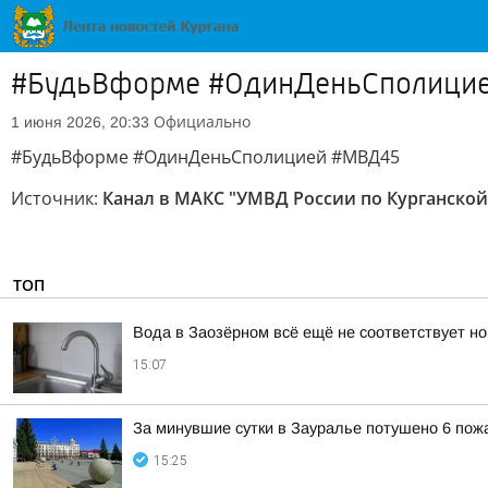
#БудьВформе #ОдинДеньСполици
Официально
1 июня 2026, 20:33
#БудьВформе #ОдинДеньСполицией #МВД45
Источник:
Канал в МАКС "УМВД России по Курганской
ТОП
Вода в Заозёрном всё ещё не соответствует н
15:07
За минувшие сутки в Зауралье потушено 6 пож
15:25