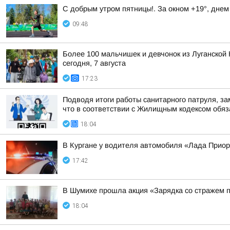
С добрым утром пятницы!. За окном +19°, днем
09:48
Более 100 мальчишек и девчонок из Луганской 
сегодня, 7 августа
17:23
Подводя итоги работы санитарного патруля, з
что в соответствии с Жилищным кодексом обяза
18:04
В Кургане у водителя автомобиля «Лада Прио
17:42
В Шумихе прошла акция «Зарядка со стражем 
18:04