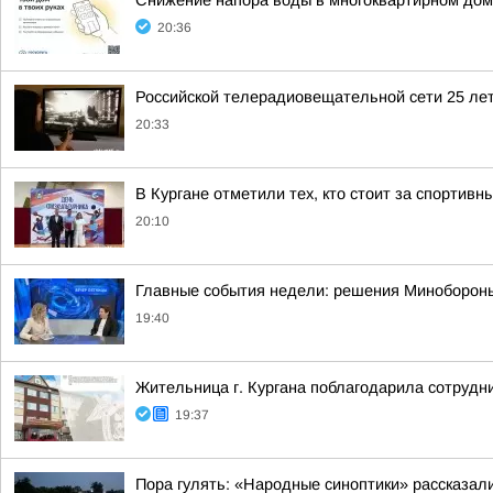
Снижение напора воды в многоквартирном дом
20:36
Российской телерадиовещательной сети 25 лет
20:33
В Кургане отметили тех, кто стоит за спортив
20:10
Главные события недели: решения Минобороны,
19:40
Жительница г. Кургана поблагодарила сотрудн
19:37
Пора гулять: «Народные синоптики» рассказали