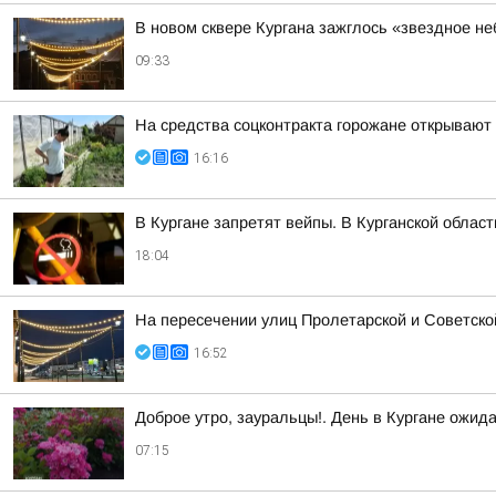
В новом сквере Кургана зажглось «звездное не
09:33
На средства соцконтракта горожане открывают
16:16
В Кургане запретят вейпы. В Курганской облас
18:04
На пересечении улиц Пролетарской и Советско
16:52
Доброе утро, зауральцы!. День в Кургане ожид
07:15