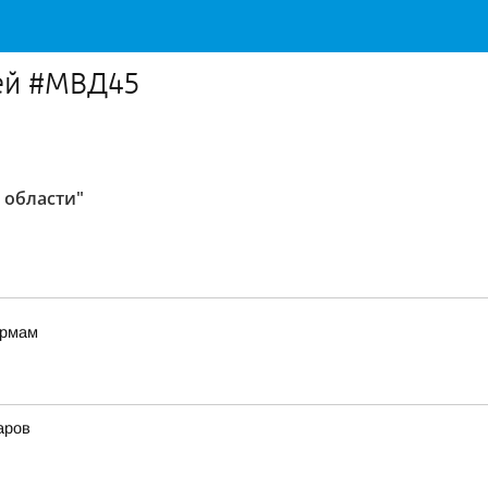
ей #МВД45
 области"
ормам
аров