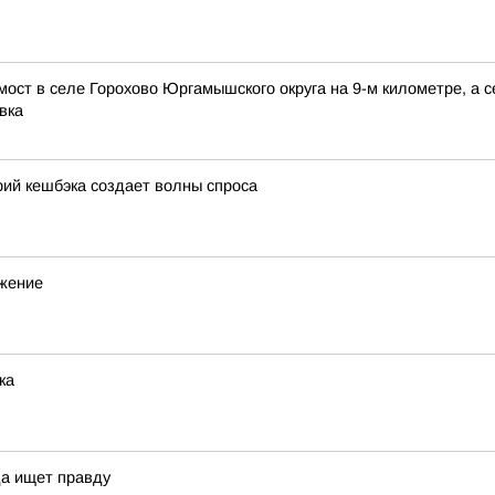
мост в селе Горохово Юргамышского округа на 9-м километре, а
вка
ий кешбэка создает волны спроса
ижение
ка
да ищет правду