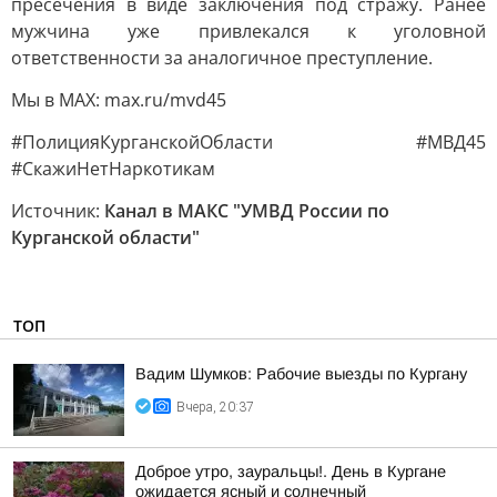
пресечения в виде заключения под стражу. Ранее
мужчина уже привлекался к уголовной
ответственности за аналогичное преступление.
Мы в MAX: max.ru/mvd45
#ПолицияКурганскойОбласти #МВД45
#СкажиНетНаркотикам
Источник:
Канал в МАКС "УМВД России по
Курганской области"
ТОП
Вадим Шумков: Рабочие выезды по Кургану
Вчера, 20:37
Доброе утро, зауральцы!. День в Кургане
ожидается ясный и солнечный