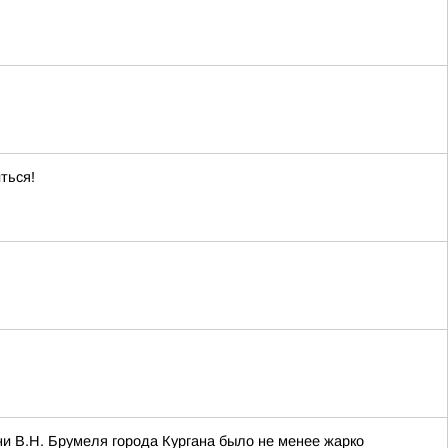
ться!
и В.Н. Брумеля города Кургана было не менее жарко