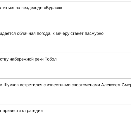
атиться на вездеходе «Бурлак»
идается облачная погода, к вечеру станет пасмурно
йству набережной реки Тобол
им Шумков встретился с известными спортсменами Алексеем См
 привести к трагедии