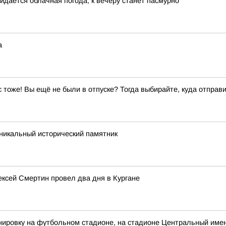
жидается облачная погода, к вечеру станет пасмурно
а
ас тоже! Вы ещё не были в отпуске? Тогда выбирайте, куда отправи
никальный исторический памятник
лексей Смертин провел два дня в Кургане
ировку на футбольном стадионе, на стадионе Центральный имен