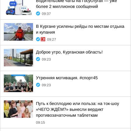
Водительские чаты на Госуслугах — уже
более 2 миллионов сообщений
09:37
В Кургане усилены рейды по местам отдыха
и купания
09:27
Доброе утро, Курганская область!
09:23
Утренняя мотивация. #спорт45
09:23
Путь к бесплодию или польза: на ток-шоу
«ЧЕГО ЖДЁМ?» вынесли вердикт
противозачаточным таблеткам
09:15