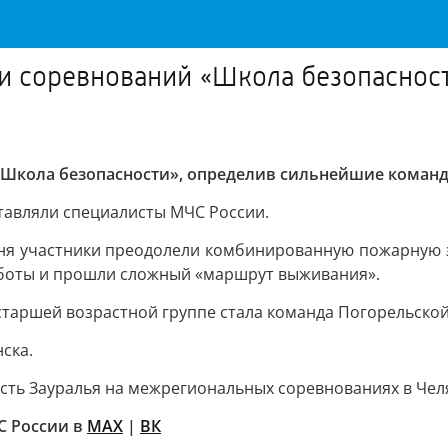
ги соревнований «Школа безопаснос
 «Школа безопасности», определив сильнейшие коман
тавляли специалисты МЧС России.
ня участники преодолели комбинированную пожарную э
работы и прошли сложный «маршрут выживания».
старшей возрастной группе стала команда Погорельско
ска.
ть Зауралья на межрегиональных соревнованиях в Чел
С России в
MAX
|
ВК