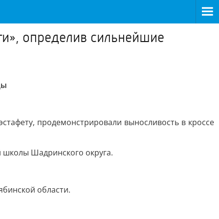
ти», определив сильнейшие
ды
стафету, продемонстрировали выносливость в кроссе
й школы Шадринского округа.
ябинской области.