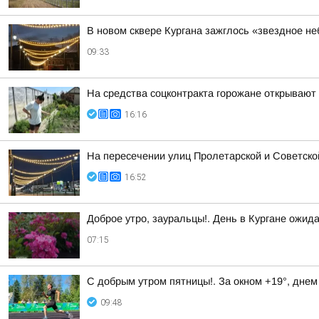
В новом сквере Кургана зажглось «звездное не
09:33
На средства соцконтракта горожане открывают
16:16
На пересечении улиц Пролетарской и Советско
16:52
Доброе утро, зауральцы!. День в Кургане ожид
07:15
С добрым утром пятницы!. За окном +19°, днем
09:48