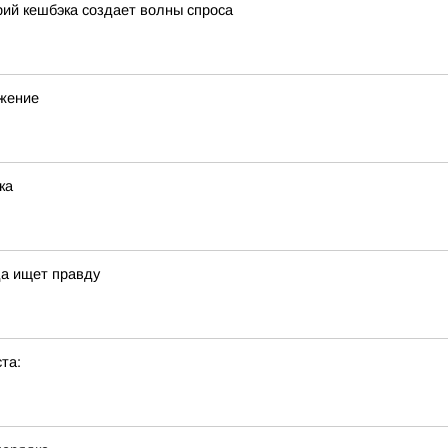
ий кешбэка создает волны спроса
ижение
ка
да ищет правду
та: