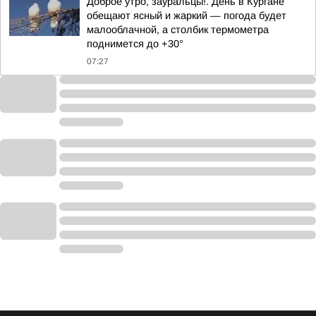
Доброе утро, зауральцы!. День в Кургане
обещают ясный и жаркий — погода будет
малооблачной, а столбик термометра
поднимется до +30°
07:27