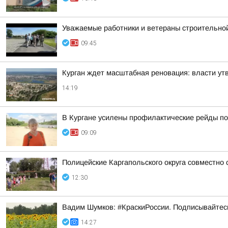
Уважаемые работники и ветераны строительной
09:45
Курган ждет масштабная реновация: власти ут
14:19
В Кургане усилены профилактические рейды по
09:09
Полицейские Каргапольского округа совместно
12:30
Вадим Шумков: #КраскиРоссии. Подписывайтес
14:27