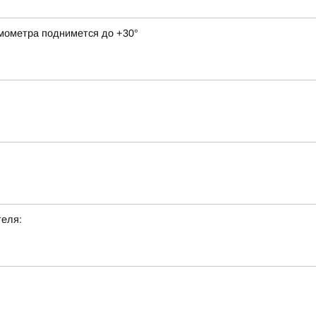
рмометра поднимется до +30°
теля: