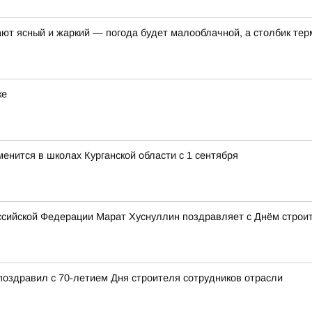
ают ясный и жаркий — погода будет малооблачной, а столбик те
ке
менится в школах Курганской области с 1 сентября
сийской Федерации Марат Хуснуллин поздравляет с Днём строи
поздравил с 70-летием Дня строителя сотрудников отрасли