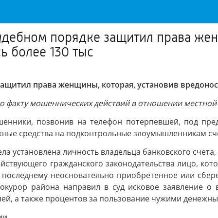
удебном порядке защитил права жен
ь более 130 тыс
защитил права женщины, которая, установив вредонос
по факту мошеннических действий в отношении местной
ошенники, позвонив на телефон потерпевшей, под пред
жные средства на подконтрольные злоумышленникам сч
ела установлена личность владельца банковского счет
ействующего гражданского законодательства лицо, кот
ть последнему неосновательно приобретенное или сбер
курор района направил в суд исковое заявление о в
лей, а также процентов за пользование чужими денежн
ии.