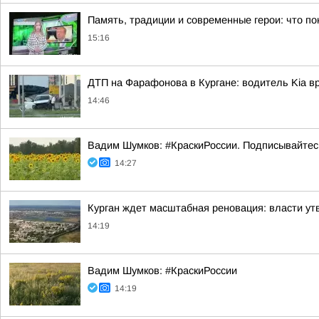
Память, традиции и современные герои: что по
15:16
ДТП на Фарафонова в Кургане: водитель Kia в
14:46
Вадим Шумков: #КраскиРоссии. Подписывайтес
14:27
Курган ждет масштабная реновация: власти ут
14:19
Вадим Шумков: #КраскиРоссии
14:19