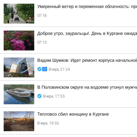
Умеренный ветер и переменная облачность: прог
07:18
Доброе утро, зауральцы!. День в Кургане ожид
07:15
Вадим Шумков: Идет ремонт корпуса начальной
Вчера, 21:24
В Половинском округе на водоеме утонул мужч
Вчера, 17:53
Тепловоз сбил женщину в Кургане
Вчера, 16:33