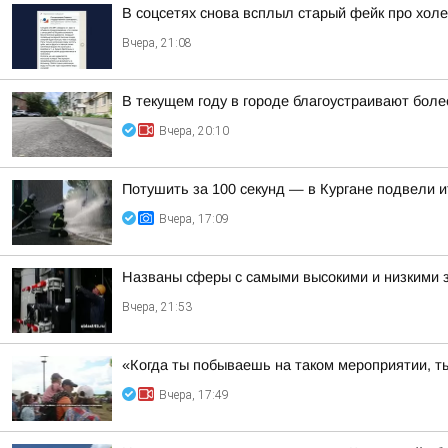
В соцсетях снова всплыл старый фейк про холе
Вчера, 21:08
В текущем году в городе благоустраивают боле
Вчера, 20:10
Потушить за 100 секунд — в Кургане подвели 
Вчера, 17:09
Названы сферы с самыми высокими и низкими з
Вчера, 21:53
«Когда ты побываешь на таком мероприятии, ты
Вчера, 17:49