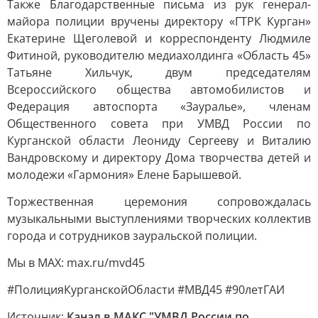
Также Благодарственные письма из рук генерал-
майора полиции вручены директору «ГТРК Курган»
Екатерине Щеголевой и корреспонденту Людмиле
Фитиной, руководителю медиахолдинга «Область 45»
Татьяне Хильчук, двум председателям
Всероссийского общества автомобилистов и
Федерация автоспорта «Зауралье», членам
Общественного совета при УМВД России по
Курганской области Леониду Сергееву и Виталию
Вандровскому и директору Дома творчества детей и
молодежи «Гармония» Елене Барышевой.
Торжественная церемония сопровождалась
музыкальными выступлениями творческих коллектив
города и сотрудников зауральской полиции.
Мы в MAX: max.ru/mvd45
#ПолицияКурганскойОбласти #МВД45 #90летГАИ
Источник:
Канал в МАКС "УМВД России по