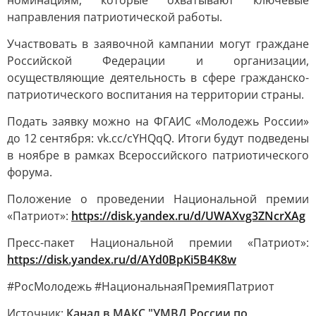
номинациям, которые охватывают ключевые
направления патриотической работы.
Участвовать в заявочной кампании могут граждане
Российской Федерации и организации,
осуществляющие деятельность в сфере гражданско-
патриотического воспитания на территории страны.
Подать заявку можно на ФГАИС «Молодежь России»
до 12 сентября: vk.cc/cYHQqQ. Итоги будут подведены
в ноябре в рамках Всероссийского патриотического
форума.
Положение о проведении Национальной премии
«Патриот»:
https://disk.yandex.ru/d/UWAXvg3ZNcrXAg
Пресс-пакет Национальной премии «Патриот»:
https://disk.yandex.ru/d/AYd0BpKi5B4K8w
#РосМолодежь #НациональнаяПремияПатриот
Источник:
Канал в МАКС "УМВД России по