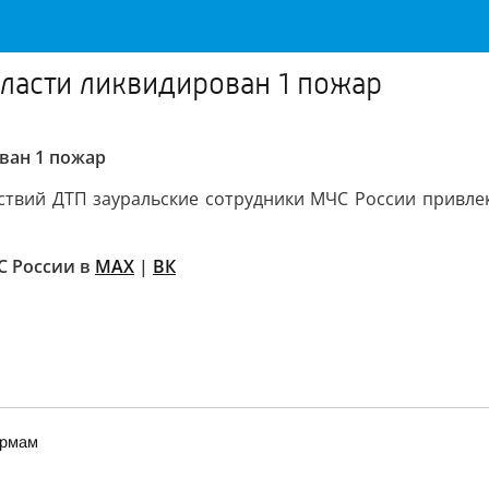
бласти ликвидирован 1 пожар
ван 1 пожар
ствий ДТП зауральские сотрудники МЧС России привлек
С России в
MAX
|
ВК
ормам