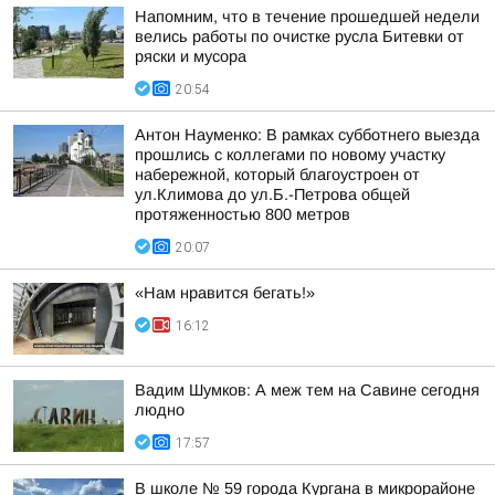
Напомним, что в течение прошедшей недели
велись работы по очистке русла Битевки от
ряски и мусора
20:54
Антон Науменко: В рамках субботнего выезда
прошлись с коллегами по новому участку
набережной, который благоустроен от
ул.Климова до ул.Б.-Петрова общей
протяженностью 800 метров
20:07
«Нам нравится бегать!»
16:12
Вадим Шумков: А меж тем на Савине сегодня
людно
17:57
В школе № 59 города Кургана в микрорайоне