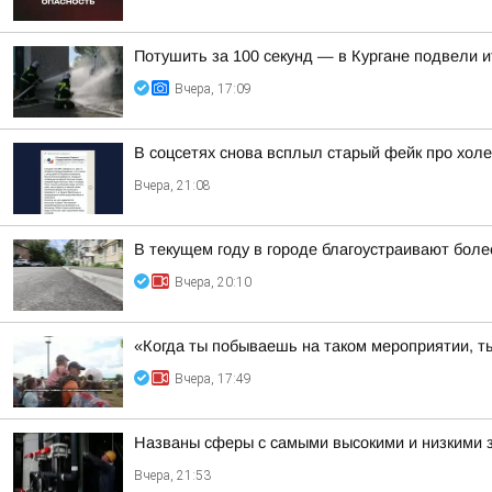
Потушить за 100 секунд — в Кургане подвели 
Вчера, 17:09
В соцсетях снова всплыл старый фейк про холе
Вчера, 21:08
В текущем году в городе благоустраивают боле
Вчера, 20:10
«Когда ты побываешь на таком мероприятии, ты
Вчера, 17:49
Названы сферы с самыми высокими и низкими з
Вчера, 21:53