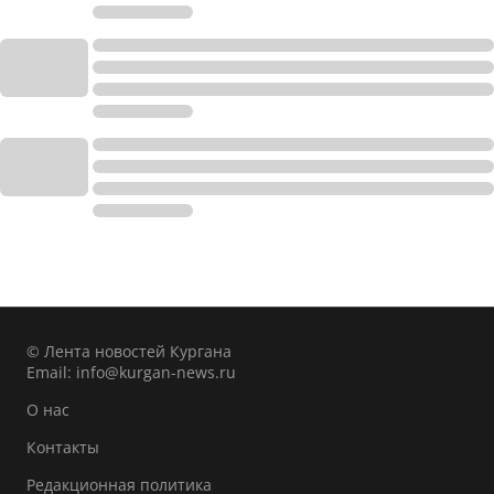
© Лента новостей Кургана
Email:
info@kurgan-news.ru
О нас
Контакты
Редакционная политика