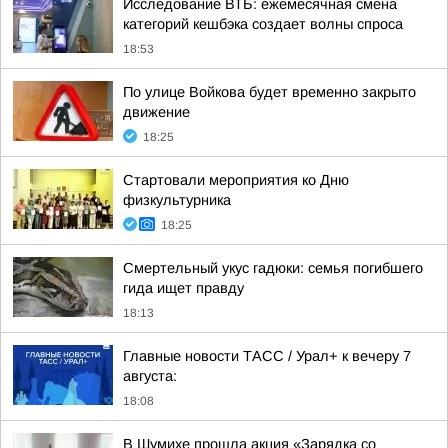
Исследование ВТБ: ежемесячная смена
категорий кешбэка создает волны спроса
18:53
По улице Войкова будет временно закрыто
движение
18:25
Стартовали мероприятия ко Дню
физкультурника
18:25
Смертельный укус гадюки: семья погибшего
гида ищет правду
18:13
Главные новости ТАСС / Урал+ к вечеру 7
августа:
18:08
В Шумихе прошла акция «Зарядка со