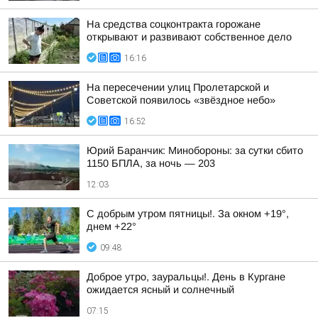
На средства соцконтракта горожане
открывают и развивают собственное дело
16:16
На пересечении улиц Пролетарской и
Советской появилось «звёздное небо»
16:52
Юрий Баранчик: Минобороны: за сутки сбито
1150 БПЛА, за ночь — 203
12:03
С добрым утром пятницы!. За окном +19°,
днем +22°
09:48
Доброе утро, зауральцы!. День в Кургане
ожидается ясный и солнечный
07:15