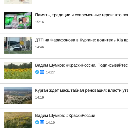
Память, традиции и современные герои: что по
15:16
ДТП на Фарафонова в Кургане: водитель Kia в
14:46
Вадим Шумков: #КраскиРоссии. Подписывайтес
14:27
Курган ждет масштабная реновация: власти ут
14:19
Вадим Шумков: #КраскиРоссии
14:19