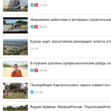
16:43
Уважаемые работники и ветераны строительной
09:45
Курган ждет масштабная реновация: власти ут
14:19
В Кургане усилены профилактические рейды по
09:09
Полицейские Каргапольского округа совместно
12:30
Вадим Шумков: #КраскиРоссии. Подписывайтес