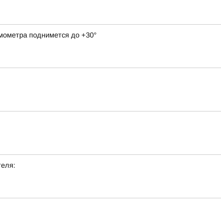
рмометра поднимется до +30°
теля: