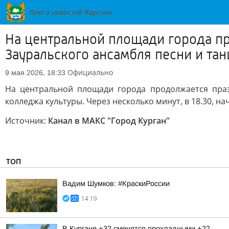
На центральной площади города п
Зауральского ансамбля песни и та
Официально
9 мая 2026, 18:33
На центральной площади города продолжается праз
колледжа культуры. Через несколько минут, в 18.30, на
Источник:
Канал в МАКС "Город Курган"
ТОП
Вадим Шумков: #КраскиРоссии
14:19
В Кургане +32 сменятся прохладными +22