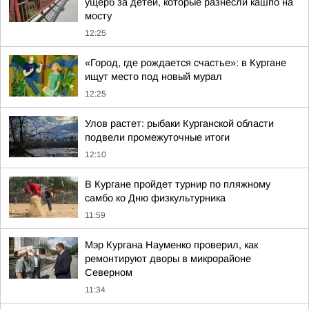
ущерб за детей, которые разнесли кашпо на
мосту
12:25
«Город, где рождается счастье»: в Кургане
ищут место под новый мурал
12:25
Улов растет: рыбаки Курганской области
подвели промежуточные итоги
12:10
В Кургане пройдет турнир по пляжному
самбо ко Дню физкультурника
11:59
Мэр Кургана Науменко проверил, как
ремонтируют дворы в микрорайоне
Северном
11:34