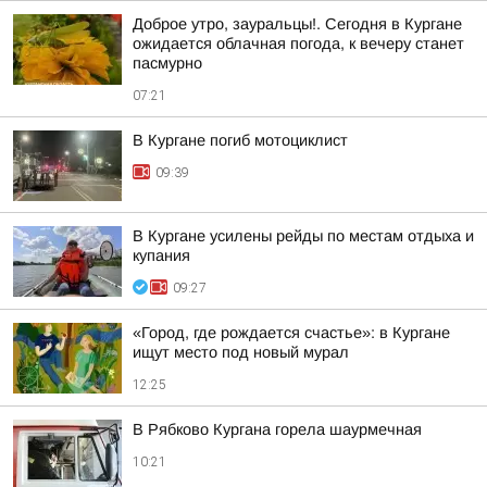
Доброе утро, зауральцы!. Сегодня в Кургане
ожидается облачная погода, к вечеру станет
пасмурно
07:21
В Кургане погиб мотоциклист
09:39
В Кургане усилены рейды по местам отдыха и
купания
09:27
«Город, где рождается счастье»: в Кургане
ищут место под новый мурал
12:25
В Рябково Кургана горела шаурмечная
10:21