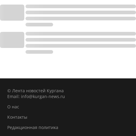
© Лента новостей Кургана
Email:
info@kurgan-news.ru
О нас
Контакты
Редакционная политика