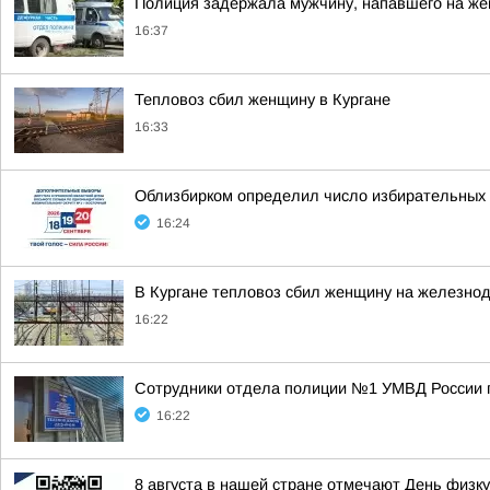
Полиция задержала мужчину, напавшего на же
16:37
Тепловоз сбил женщину в Кургане
16:33
Облизбирком определил число избирательных 
16:24
В Кургане тепловоз сбил женщину на железно
16:22
Сотрудники отдела полиции №1 УМВД России п
16:22
8 августа в нашей стране отмечают День физк