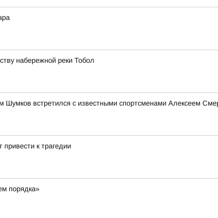
ара
йству набережной реки Тобол
им Шумков встретился с известными спортсменами Алексеем См
 привести к трагедии
ем порядка»