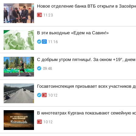
Новое отделение банка ВТБ открыли в Заозёр
11:23
В эти выходные «Едем на Савин!»
11:16
С добрым утром пятницы!. За окном +19°, днем
09:48
Госавтоинспекция призывает всех участников
10:12
В кинотеатрах Кургана показывают семейную к
10:12