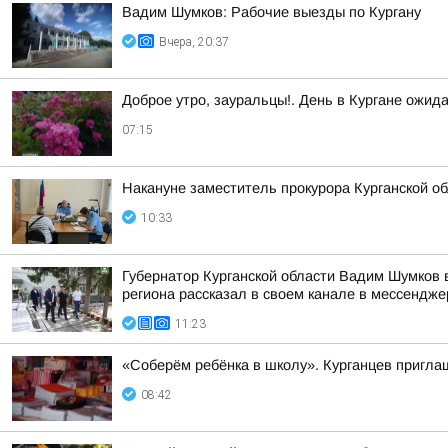
Вадим Шумков: Рабочие выезды по Кургану
Вчера, 20:37
Доброе утро, зауральцы!. День в Кургане ожид
07:15
Накануне заместитель прокурора Курганской о
10:33
Губернатор Курганской области Вадим Шумков в
региона рассказал в своем канале в мессендж
11:23
«Соберём ребёнка в школу». Курганцев пригла
08:42