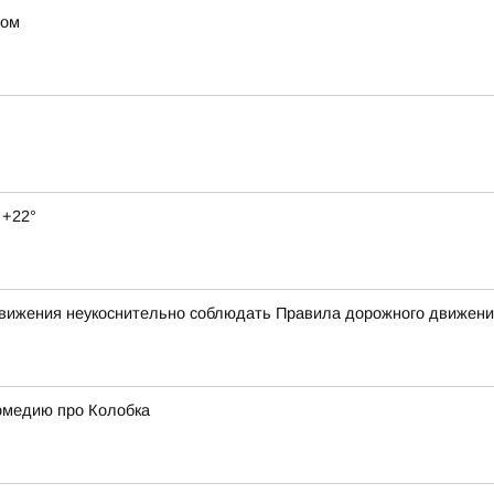
ном
 +22°
 движения неукоснительно соблюдать Правила дорожного движен
омедию про Колобка