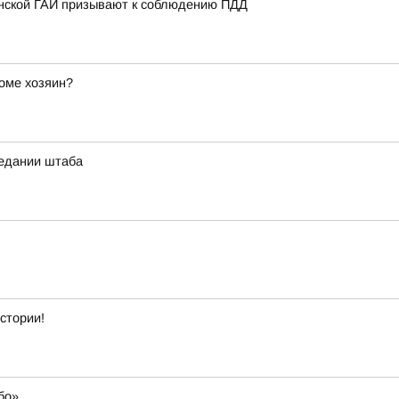
анской ГАИ призывают к соблюдению ПДД
оме хозяин?
седании штаба
стории!
бо»