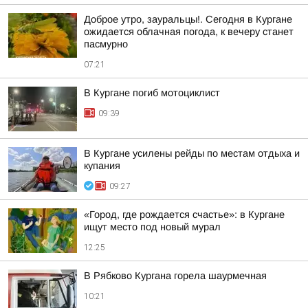
Доброе утро, зауральцы!. Сегодня в Кургане
ожидается облачная погода, к вечеру станет
пасмурно
07:21
В Кургане погиб мотоциклист
09:39
В Кургане усилены рейды по местам отдыха и
купания
09:27
«Город, где рождается счастье»: в Кургане
ищут место под новый мурал
12:25
В Рябково Кургана горела шаурмечная
10:21