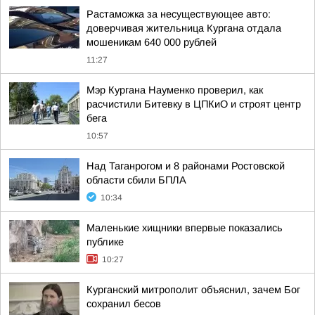
Растаможка за несуществующее авто:
доверчивая жительница Кургана отдала
мошеникам 640 000 рублей
11:27
Мэр Кургана Науменко проверил, как
расчистили Битевку в ЦПКиО и строят центр
бега
10:57
Над Таганрогом и 8 районами Ростовской
области сбили БПЛА
10:34
Маленькие хищники впервые показались
публике
10:27
Курганский митрополит объяснил, зачем Бог
сохранил бесов