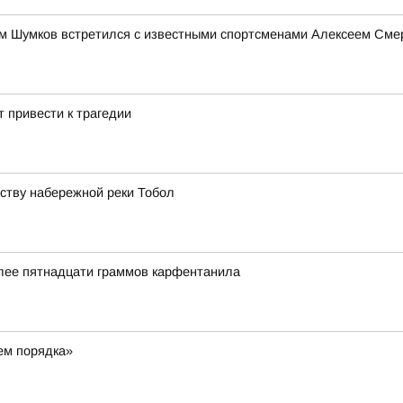
им Шумков встретился с известными спортсменами Алексеем См
 привести к трагедии
йству набережной реки Тобол
олее пятнадцати граммов карфентанила
ем порядка»