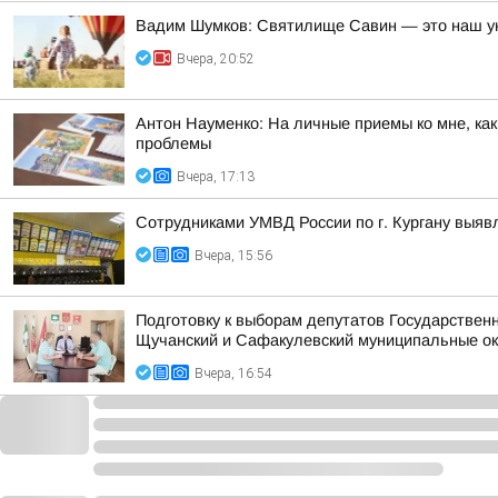
Вадим Шумков: Святилище Савин — это наш ун
Вчера, 20:52
Антон Науменко: На личные приемы ко мне, ка
проблемы
Вчера, 17:13
Сотрудниками УМВД России по г. Кургану выяв
Вчера, 15:56
Подготовку к выборам депутатов Государствен
Щучанский и Сафакулевский муниципальные ок
Вчера, 16:54