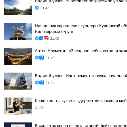
Вадим Шумков: Участок теплотрассы по ул.Фар
21:43
Начальник управления культуры Курганской об
Белозерском округе
21:43
Антон Науменко: «Звездное небо» сегодня заж
21:40
Вадим Шумков: Идет ремонт корпуса начальной
21:24
Краш-тест на кухне: выдержит ли красивая ме
21:08
В соцсетях снова всплыл старый фейк про холе