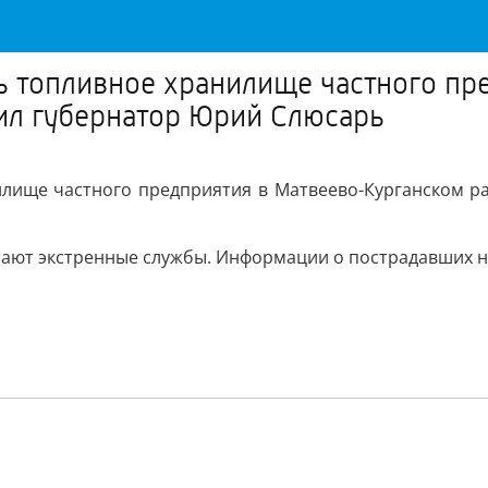
сь топливное хранилище частного п
ил губернатор Юрий Слюсарь
нилище частного предприятия в Матвеево-Курганском р
тают экстренные службы. Информации о пострадавших н