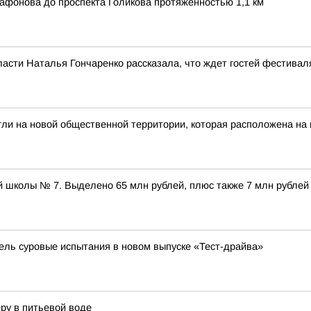
афонова до проспекта Голикова протяженностью 1,1 км
ласти Наталья Гончаренко рассказала, что ждет гостей фестивал
гли на новой общественной территории, которая расположена на
 школы № 7. Выделено 65 млн рублей, плюс также 7 млн рублей
бель суровые испытания в новом выпуске «Тест-драйва»
ру в питьевой воде