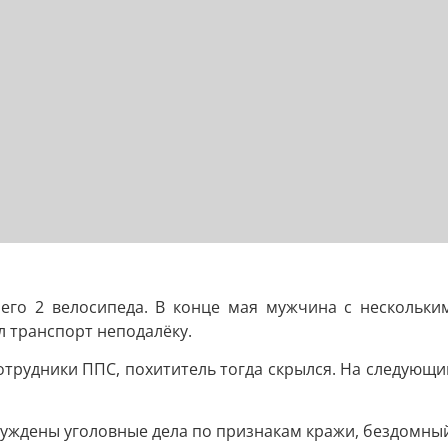
шего 2 велосипеда. В конце мая мужчина с нескольки
л транспорт неподалёку.
трудники ППС, похититель тогда скрылся. На следующий
ждены уголовные дела по признакам кражи, бездомный з