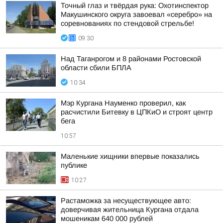
Точный глаз и твёрдая рука: Охотинспектор
Макушинского округа завоевал «серебро» на
соревнованиях по стендовой стрельбе!
09:30
Над Таганрогом и 8 районами Ростовской
области сбили БПЛА
10:34
Мэр Кургана Науменко проверил, как
расчистили Битевку в ЦПКиО и строят центр
бега
10:57
Маленькие хищники впервые показались
публике
10:27
Растаможка за несуществующее авто:
доверчивая жительница Кургана отдала
мошеникам 640 000 рублей