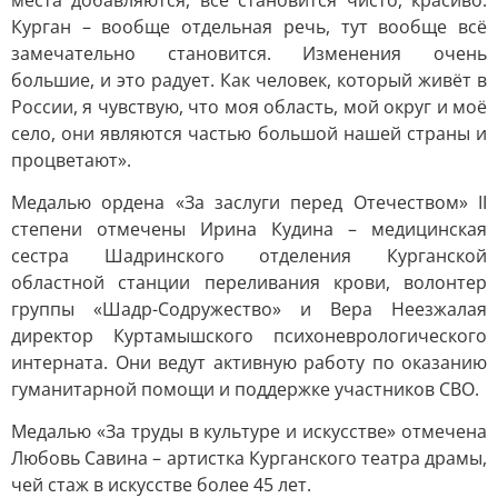
места добавляются, всё становится чисто, красиво.
Курган – вообще отдельная речь, тут вообще всё
замечательно становится. Изменения очень
большие, и это радует. Как человек, который живёт в
России, я чувствую, что моя область, мой округ и моё
село, они являются частью большой нашей страны и
процветают».
Медалью ордена «За заслуги перед Отечеством» II
степени отмечены Ирина Кудина – медицинская
сестра Шадринского отделения Курганской
областной станции переливания крови, волонтер
группы «Шадр-Содружество» и Вера Неезжалая
директор Куртамышского психоневрологического
интерната. Они ведут активную работу по оказанию
гуманитарной помощи и поддержке участников СВО.
Медалью «За труды в культуре и искусстве» отмечена
Любовь Савина – артистка Курганского театра драмы,
чей стаж в искусстве более 45 лет.