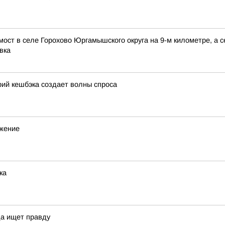
мост в селе Горохово Юргамышского округа на 9-м километре, а
вка
ий кешбэка создает волны спроса
ижение
ка
да ищет правду