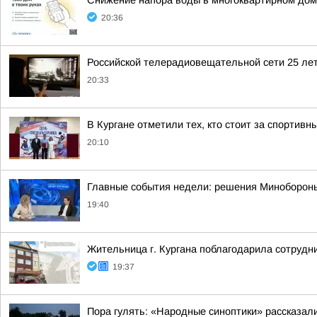
Снижение напора воды в многоквартирном дом
20:36
Российской телерадиовещательной сети 25 лет
20:33
В Кургане отметили тех, кто стоит за спортив
20:10
Главные события недели: решения Минобороны,
19:40
Жительница г. Кургана поблагодарила сотрудн
19:37
Пора гулять: «Народные синоптики» рассказали