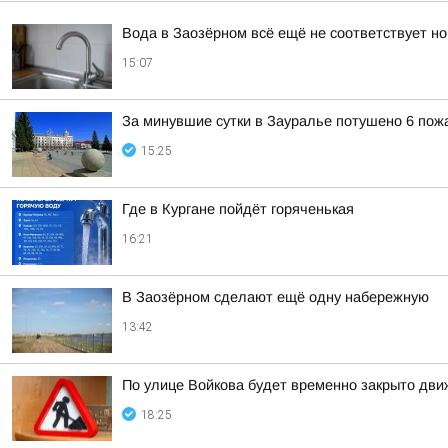
Вода в Заозёрном всё ещё не соответствует н
15:07
За минувшие сутки в Зауралье потушено 6 пож
15:25
Где в Кургане пойдёт горяченькая
16:21
В Заозёрном сделают ещё одну набережную
13:42
По улице Войкова будет временно закрыто дв
18:25