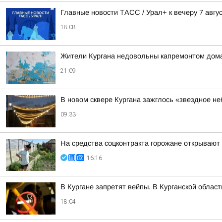
Главные новости ТАСС / Урал+ к вечеру 7 авгус
18:08
Жители Кургана недовольны капремонтом дома
21:09
В новом сквере Кургана зажглось «звездное не
09:33
На средства соцконтракта горожане открывают
16:16
В Кургане запретят вейпы. В Курганской облас
18:04