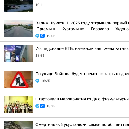
19:11
Вадим Шумков: В 2025 году открывали первый 
Юргамыш — Куртамыш» — Горохово — Ждано
19:06
Исследование ВТБ: ежемесячная смена категор
18:53
По улице Войкова будет временно закрыто дв
18:25
Стартовали мероприятия ко Дню физкультурни
18:25
Смертельный укус гадюки: семья погибшего ги