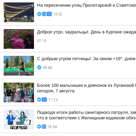
На пересечении улиц Пролетарской и Советско
16:52
Доброе утро, зауральцы!. День в Кургане ожид
07:15
С добрым утром пятницы!. За окном +19°, днем
09:48
Более 100 мальчишек и девчонок из Луганской 
сегодня, 7 августа
17:23
Подводя итоги работы санитарного патруля, з
что в соответствии с Жилищным кодексом обяза
18:04